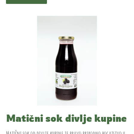
Matični sok divlje kupine
Matični sok od divlje kupine je pravo prirodno bogatstvo u