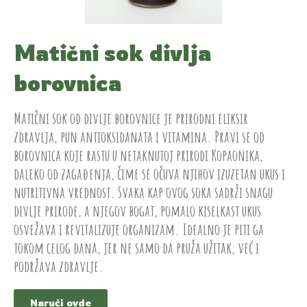
Matični sok divlja
borovnica
Matični sok od divlje borovnice je prirodni eliksir
zdravlja, pun antioksidanata i vitamina. Pravi se od
borovnica koje rastu u netaknutoj prirodi Kopaonika,
daleko od zagađenja, čime se očuva njihov izuzetan ukus i
nutritivna vrednost. Svaka kap ovog soka sadrži snagu
divlje prirode, a njegov bogat, pomalo kiselkast ukus
osvežava i revitalizuje organizam. Idealno je piti ga
tokom celog dana, jer ne samo da pruža užitak, već i
podržava zdravlje.
Naruči ovde