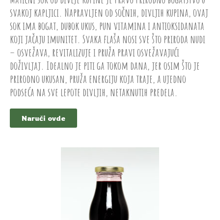
svakoj kapljici. Napravljen od sočnih, divljih kupina, ovaj
sok ima bogat, dubok ukus, pun vitamina i antioksidanata
koji jačaju imunitet. Svaka flaša nosi sve što priroda nudi
– osvežava, revitalizuje i pruža pravi osvežavajući
doživljaj. Idealno je piti ga tokom dana, jer osim što je
prirodno ukusan, pruža energiju koja traje, a ujedno
podseća na sve lepote divljih, netaknutih predela.
Naruči ovde