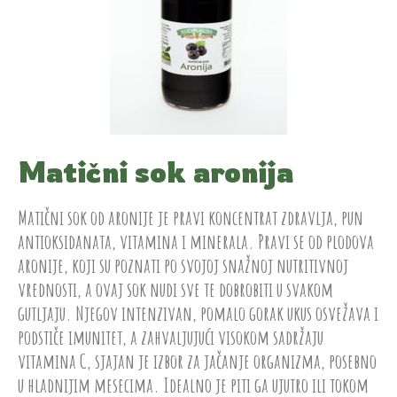
Matični sok aronija
Matični sok od aronije je pravi koncentrat zdravlja, pun
antioksidanata, vitamina i minerala. Pravi se od plodova
aronije, koji su poznati po svojoj snažnoj nutritivnoj
vrednosti, a ovaj sok nudi sve te dobrobiti u svakom
gutljaju. Njegov intenzivan, pomalo gorak ukus osvežava i
podstiče imunitet, a zahvaljujući visokom sadržaju
vitamina C, sjajan je izbor za jačanje organizma, posebno
u hladnijim mesecima. Idealno je piti ga ujutro ili tokom