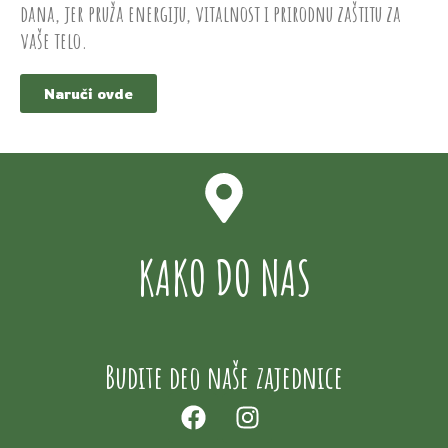
dana, jer pruža energiju, vitalnost i prirodnu zaštitu za
vaše telo.
Naruči ovde
KAKO DO NAS
Budite deo naše zajednice